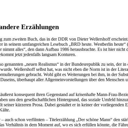
 andere Erzählungen
 zum zweiten Buch, das in der DDR von Dieter Wellershoff erscheint.
der in seinem umfangreichen Lesebuch „BRD heute. Westberlin heute“ 
 nimmt alles“, den dann Aufbau 1986 herausbrachte. Es ist hier nicht 
kommt jetzt jedenfalls langsam Konturen.
 so genannten „neuen Realismus“ in der Bundesrepublik zu sein, der in d
 wurde. Wellershoff selbst hat, was nicht eben die Norm ist in der Lite
ormulierungen gebracht. Wohl gibt es Weiterungen bei ihm, in der Subst
 Daseins, überhaupt aller Allgemeinvorstellungen über den Menschen und
äußerst konsequent ihren Gegenstand auf krisenhafte Mann-Frau-Bezie
aben uns den gesellschaftlichen Hintergrund, das soziale Umfeld hin
 seiner kürzeren Prosa. Dabei gestaltet er in keiner der vorliegenden 
Kälte.
 – auch schon verfilmten – Titelerzählung „Der schöne Mann“ den stärk
s Verhältnis in dem Moment auf, wo es sich erfüllen könnte, die Fähre