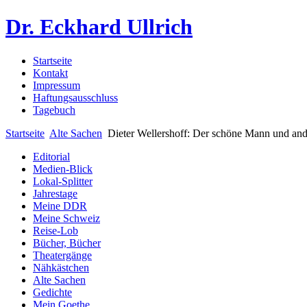
Dr. Eckhard Ullrich
Startseite
Kontakt
Impressum
Haftungsausschluss
Tagebuch
Startseite
Alte Sachen
Dieter Wellershoff: Der schöne Mann und an
Editorial
Medien-Blick
Lokal-Splitter
Jahrestage
Meine DDR
Meine Schweiz
Reise-Lob
Bücher, Bücher
Theatergänge
Nähkästchen
Alte Sachen
Gedichte
Mein Goethe