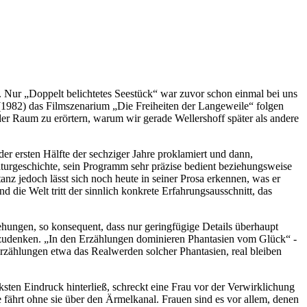
 Nur „Doppelt belichtetes Seestück“ war zuvor schon einmal bei uns
(1982) das Filmszenarium „Die Freiheiten der Langeweile“ folgen
der Raum zu erörtern, warum wir gerade Wellershoff später als andere
er ersten Hälfte der sechziger Jahre proklamiert und dann,
raturgeschichte, sein Programm sehr präzise bedient beziehungsweise
anz jedoch lässt sich noch heute in seiner Prosa erkennen, was er
 die Welt tritt der sinnlich konkrete Erfahrungsausschnitt, das
hungen, so konsequent, dass nur geringfügige Details überhaupt
zuzudenken. „In den Erzählungen dominieren Phantasien vom Glück“ -
Erzählungen etwa das Realwerden solcher Phantasien, real bleiben
sten Eindruck hinterließ, schreckt eine Frau vor der Verwirklichung
 fährt ohne sie über den Ärmelkanal. Frauen sind es vor allem, denen