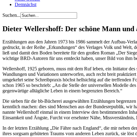
Demnächst
Suchen...
Dieter Wellershoff: Der schöne Mann und
Erzählungen aus den Jahren 1973 bis 1986 sammelt der Aufbau-Verlag
gedruckt, in der Reihe „Erkundungen“ des Verlages Volk und Welt, 
ließ und damit den Boden bereitete für den großen Roman „Der Sieger
wichtige BRD-Autoren für uns entdeckt haben, unser Bild von ihm be
Wellershoff, 1925 geboren, muss mit dem Ruf leben, ein Initiator des
Wandlungen und Variationen unterworfen, auch recht breit praktiziert
umgekehrt seine Schreibpraxis höchst hellsichtig auf die treffenden F
schon 1965 so beschrieb: „An die Stelle der universellen Modelle des
gegenwärtige alltägliche Leben in einem begrenzten Bereich.“
Die sieben für die bb-Bücherei ausgewählten Erzählungen begrenzen 
kenntlich machen: dies sind Menschen aus der Bundesrepublik, wir h
nannte Wellershoff einmal in einem Interview den bestimmenden Inhalt
Einsamkeit und Ängste, Furcht vor ersehnter Nähe, Missverständnis, 
In der letzten Erzählung „Die Fähre nach England“, die mir neben der
ihres sorgsam gehüteten Traums vom anderen Leben zurück, sie löst da