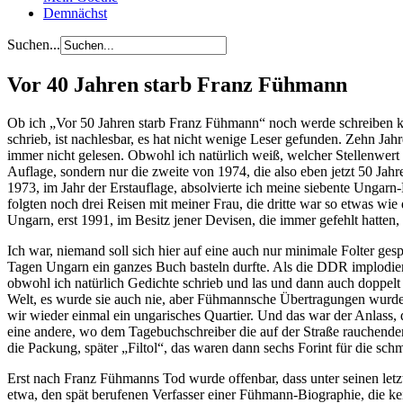
Demnächst
Suchen...
Vor 40 Jahren starb Franz Fühmann
Ob ich „Vor 50 Jahren starb Franz Fühmann“ noch werde schreiben kö
schrieb, ist nachlesbar, es hat nicht wenige Leser gefunden. Zehn J
immer nicht gelesen. Obwohl ich natürlich weiß, welcher Stellenwert
Auflage, sondern nur die zweite von 1974, die also eben jetzt 50 Ja
1973, im Jahr der Erstauflage, absolvierte ich meine siebente Ungarn
folgten noch drei Reisen mit meiner Frau, die dritte war so etwas wie
Ungarn, erst 1991, im Besitz jener Devisen, die immer gefehlt hatten
Ich war, niemand soll sich hier auf eine auch nur minimale Folter ge
Tagen Ungarn ein ganzes Buch basteln durfte. Als die DDR implodiert
obwohl ich natürlich Gedichte schrieb und las und dann auch doppel
Welt, es wurde sie auch nie, aber Fühmannsche Übertragungen wurden m
wir wieder einmal ein ungarisches Quartier. Und das war der Anlass,
eine andere, wo dem Tagebuchschreiber die auf der Straße rauchenden 
die Packung, später „Filtol“, das waren dann sechs Forint für die schm
Erst nach Franz Fühmanns Tod wurde offenbar, dass unter seinen letzt
etwa, den spät berufenen Verfasser einer Fühmann-Biographie, die kein