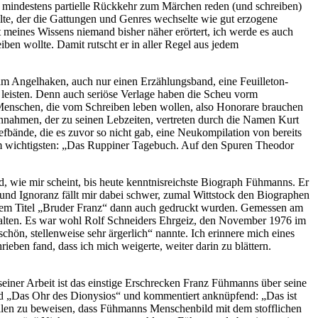
 mindestens partielle Rückkehr zum Märchen reden (und schreiben)
lte, der die Gattungen und Genres wechselte wie gut erzogene
meines Wissens niemand bisher näher erörtert, ich werde es auch
eiben wollte. Damit rutscht er in aller Regel aus jedem
am Angelhaken, auch nur einen Erzählungsband, eine Feuilleton-
d leisten. Denn auch seriöse Verlage haben die Scheu vorm
 Menschen, die vom Schreiben leben wollen, also Honorare brauchen
nnahmen, der zu seinen Lebzeiten, vertreten durch die Namen Kurt
efbände, die es zuvor so nicht gab, eine Neukompilation von bereits
 am wichtigsten: „Das Ruppiner Tagebuch. Auf den Spuren Theodor
d, wie mir scheint, bis heute kenntnisreichste Biograph Fühmanns. Er
nd Ignoranz fällt mir dabei schwer, zumal Wittstock den Biographen
 dem Titel „Bruder Franz“ dann auch gedruckt wurden. Gemessen am
u halten. Es war wohl Rolf Schneiders Ehrgeiz, den November 1976 im
hön, stellenweise sehr ärgerlich“ nannte. Ich erinnere mich eines
eben fand, dass ich mich weigerte, weiter darin zu blättern.
einer Arbeit ist das einstige Erschrecken Franz Fühmanns über seine
nd „Das Ohr des Dionysios“ und kommentiert anknüpfend: „Das ist
fallen zu beweisen, dass Fühmanns Menschenbild mit dem stofflichen