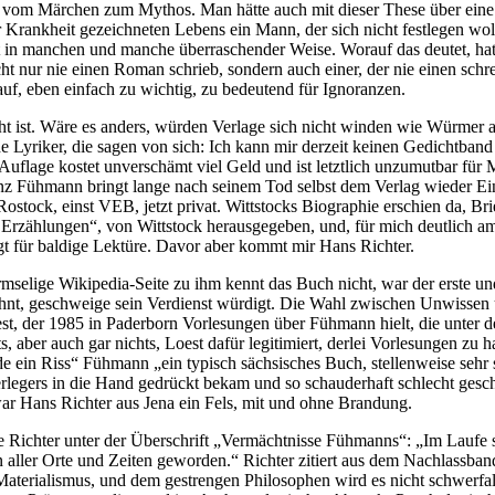
s vom Märchen zum Mythos. Man hätte auch mit dieser These über eine
 Krankheit gezeichneten Lebens ein Mann, der sich nicht festlegen wol
t in manchen und manche überraschender Weise. Worauf das deutet, hat 
icht nur nie einen Roman schrieb, sondern auch einer, der nie einen schr
auf, eben einfach zu wichtig, zu bedeutend für Ignoranzen.
ht ist. Wäre es anders, würden Verlage sich nicht winden wie Würmer 
e Lyriker, die sagen von sich: Ich kann mir derzeit keinen Gedichtban
Auflage kostet unverschämt viel Geld und ist letztlich unzumutbar für
anz Fühmann bringt lange nach seinem Tod selbst dem Verlag wieder Ei
stock, einst VEB, jetzt privat. Wittstocks Biographie erschien da, Bri
ht Erzählungen“, von Wittstock herausgegeben, und, für mich deutlich
egt für baldige Lektüre. Davor aber kommt mir Hans Richter.
mselige Wikipedia-Seite zu ihm kennt das Buch nicht, war der erste un
hnt, geschweige sein Verdienst würdigt. Die Wahl zwischen Unwissen u
st, der 1985 in Paderborn Vorlesungen über Fühmann hielt, die unter
 aber auch gar nichts, Loest dafür legitimiert, derlei Vorlesungen z
ein Riss“ Fühmann „ein typisch sächsisches Buch, stellenweise sehr sc
rlegers in die Hand gedrückt bekam und so schauderhaft schlecht geschri
war Hans Richter aus Jena ein Fels, mit und ohne Brandung.
 Richter unter der Überschrift „Vermächtnisse Fühmanns“: „Im Laufe s
aller Orte und Zeiten geworden.“ Richter zitiert aus dem Nachlassba
n Materialismus, und dem gestrengen Philosophen wird es nicht schwer