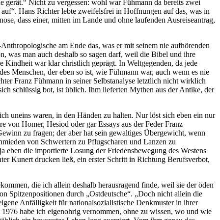
che gerät.“ Nicht zu vergessen: wohl war Fühmann da bereits zwei
uf“. Hans Richter lebte zweifelsfrei in Hoffnungen auf das, was in
gnose, dass einer, mitten im Lande und ohne laufenden Ausreiseantrag,
h-Anthropologische am Ende das, was er mit seinem nie aufhörenden
ion, was man auch deshalb so sagen darf, weil die Bibel und ihre
 Kindheit war klar christlich geprägt. In Weltgegenden, da jede
 des Menschen, der eben so ist, wie Fühmann war, auch wenn es nie
ter Franz Fühmann in seiner Selbstanalyse letztlich nicht wirklich
ch schlüssig bot, ist üblich. Ihm lieferten Mythen aus der Antike, der
sich uneins waren, in den Händen zu halten. Nur löst sich eben ein nur
üre von Homer, Hesiod oder gar Essays aus der Feder Franz
 Gewinn zu fragen; der aber hat sein gewaltiges Übergewicht, wenn
mschmieden von Schwertern zu Pflugscharen und Lanzen zu
s ja eben die importierte Losung der Friedensbewegung des Westens
r Kunert drucken ließ, ein erster Schritt in Richtung Berufsverbot,
ommen, die ich allein deshalb herausragend finde, weil sie der öden
 von Spitzenpositionen durch „Ostdeutsche“. „Doch nicht allein die
ene Anfälligkeit für nationalsozialistische Denkmuster in ihrer
tät 1976 habe ich eigenohrig vernommen, ohne zu wissen, wo und wie