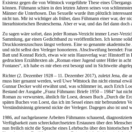
Existenz gegen die von Wittstock vorgeführte These eines Übergang
können. Fühmann schien in den letzten Jahren seines von schlimmster
Männer die Unterhosen. Das Sexuelle wurde ihm plötzlich interessan
nicht tun. Mir ist wichtiger als früher, dass Fühmann einer war, der n
literarhistorischen Beuteschema. Aber er war, und das fiel dann doch 
Zu sagen wäre sofort, dass jeder Roman-Verzicht immer Leser-Verzic
Sammlung, gar einen Gedichtband zu veröffentlichen. Ich kenne solid
Druckkostenzuschuss längst verloren. Eine so genannte akademische 
und nicht selbst den Verleger honorieren. Abschweifung beendet: Fr
Batt und Konrad Reich, etwas wie sein Hausverlag war: Hinstorff in Ro
gedruckten Erzähltexten als „Roman einer Jugend unter Hitler in ac
Fontanes“, ich habe es mir eben erst besorgt und in Sichtweite abgel
Richter (2. Dezember 1928 – 11. Dezember 2017), zuletzt Jena, die ar
muss hier genannt werden, weil Uwe Wittstock ihn nicht einmal erwä
Gunnar Decker wohl erwähnt und, was schlimmer ist, auch Erich Loe
Bestand der Ausgabe „Franz Fühmann: Briefe 1950 – 1984“ hat nichts,
Roman zu verwursten, ähnlich für Loest, dessen Buch „Durch die Erde 
späten Buches von Loest, das ich im Sessel eines mir befreundeten Ve
Verständnisinnig grienend nickte der Verleger. Dagegen also ist und 
1986, auf nachgelassene Arbeiten Fühmanns schauend, diagnostizierte
Verfügbarkeit zum schreckdurchsetzten Erstaunen über den Menschen 
nun freilich nicht die Sprache eines Lehrbuchs über den historische