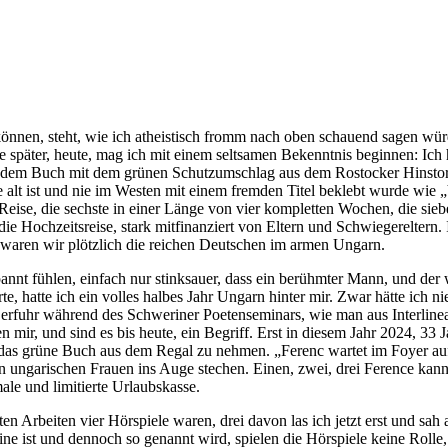
nnen, steht, wie ich atheistisch fromm nach oben schauend sagen wür
ahre später, heute, mag ich mit einem seltsamen Bekenntnis beginnen: 
 dem Buch mit dem grünen Schutzumschlag aus dem Rostocker Hinstorff 
hre alt ist und nie im Westen mit einem fremden Titel beklebt wurde w
-Reise, die sechste in einer Länge von vier kompletten Wochen, die sieb
 die Hochzeitsreise, stark mitfinanziert von Eltern und Schwiegereltern
, waren wir plötzlich die reichen Deutschen im armen Ungarn.
spannt fühlen, einfach nur stinksauer, dass ein berühmter Mann, und de
e, hatte ich ein volles halbes Jahr Ungarn hinter mir. Zwar hätte ich
t erfuhr während des Schweriner Poetenseminars, wie man aus Interlin
ir, und sind es bis heute, ein Begriff. Erst in diesem Jahr 2024, 33 J
 das grüne Buch aus dem Regal zu nehmen. „Ferenc wartet im Foyer auf 
ungarischen Frauen ins Auge stechen. Einen, zwei, drei Ference kannte
ale und limitierte Urlaubskasse.
en Arbeiten vier Hörspiele waren, drei davon las ich jetzt erst und sa
e ist und dennoch so genannt wird, spielen die Hörspiele keine Rolle, 