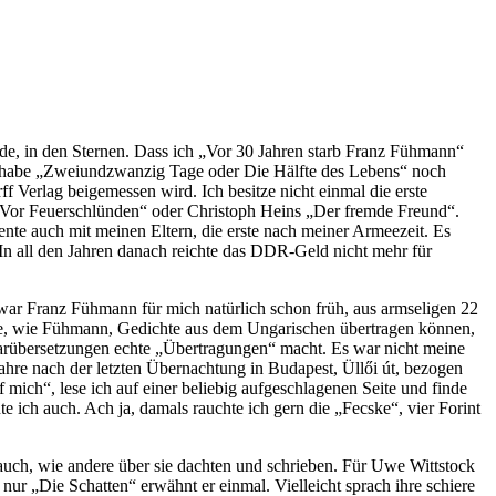
de, in den Sternen. Dass ich „Vor 30 Jahren starb Franz Fühmann“
Ich habe „Zweiundzwanzig Tage oder Die Hälfte des Lebens“ noch
Verlag beigemessen wird. Ich besitze nicht einmal die erste
ie „Vor Feuerschlünden“ oder Christoph Heins „Der fremde Freund“.
ente auch mit meinen Eltern, die erste nach meiner Armeezeit. Es
. In all den Jahren danach reichte das DDR-Geld nicht mehr für
r war Franz Fühmann für mich natürlich schon früh, aus armseligen 22
 nie, wie Fühmann, Gedichte aus dem Ungarischen übertragen können,
earübersetzungen echte „Übertragungen“ macht. Es war nicht meine
ahre nach der letzten Übernachtung in Budapest, Üllői út, bezogen
mich“, lese ich auf einer beliebig aufgeschlagenen Seite und finde
 ich auch. Ach ja, damals rauchte ich gern die „Fecske“, vier Forint
h auch, wie andere über sie dachten und schrieben. Für Uwe Wittstock
nur „Die Schatten“ erwähnt er einmal. Vielleicht sprach ihre schiere