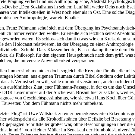
krete Prägung verliert und ins Anthropologische, Abstrakt-Psychologis
er-Devise „Den Sozialismus in seinem Lauf hält weder Ochs noch Esel a
ren von Intellektuellen in West noch eher als in Ost. Eine solche Dia
sophischer Anthropologie, war ein Knaller.
ssen, Franz Fühmann schuf sich mit dem Übergang ins Psychoanalytisc
ntlich immer vermeiden wollte: Er erteilte sich letztlich selbst Absolut
geworden waren. Es schloss sich damit etwas wie ein Kreis, denn seine
 den Holocaust relativieren, ist der Übergang zu einer Anthropologie
ndividueller Schuld. Dass Klassentheorie, Klassenkampftheorie dem Dich
nker, als Philosoph für den eigenen Hausgebrauch nach dem griff, was si
solchen, die universale Anwendbarkeit versprachen.
len immer sind: meinte er doch sogleich die Rezeptur für alle, die mit 
ertragen können, aus eigenen Traumata durch Bibel-Studium oder Lekt
das als Verlust sehen will, sollte nur nicht versäumen, auch nach dem
“ Sein ausführliches Zitat jener Fühmann-Passage, in der es um das U
te DDR-Leser immer auf der Suche war. Brisant hier zusätzlich, weil e
Diagnose von Geschichtspessimismus, wie sie etwa Hans Koch über Günte
l Tauwetter. Von dem Fühmann nichts mehr mitbekam.
tzter Flug“ ist Uwe Wittstock zu einer bemerkenswerten Erkenntnis gek
licher widerspricht als alle Krokodilstränen über Defizite bei Besetzung
geprägten Schriftsteller größer war, ohne Beschönigungen über die eig
chist in mir!“ von Heiner Müller im Senatsaal der Humboldt-Universi