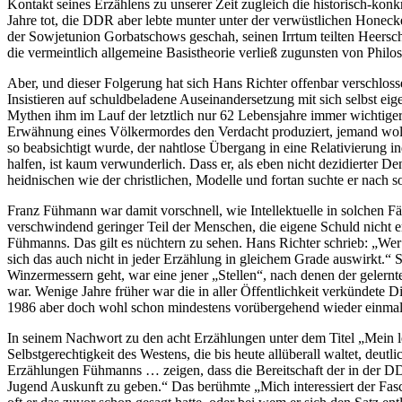
Kontakt seines Erzählens zu unserer Zeit zugleich die historisch-kon
Jahre tot, die DDR aber lebte munter unter der verwüstlichen Honeck
der Sowjetunion Gorbatschows geschah, seinen Irrtum teilten Heerscha
die vermeintlich allgemeine Basistheorie verließ zugunsten von Philo
Aber, und dieser Folgerung hat sich Hans Richter offenbar verschlo
Insistieren auf schuldbeladene Auseinandersetzung mit sich selbst eige
Mythen ihm im Lauf der letztlich nur 62 Lebensjahre immer wichtiger 
Erwähnung eines Völkermordes den Verdacht produziert, jemand wolle
so beabsichtigt wurde, der nahtlose Übergang in eine Relativierung i
halfen, ist kaum verwunderlich. Dass er, als eben nicht dezidierter De
heidnischen wie der christlichen, Modelle und fortan suchte er nach 
Franz Fühmann war damit vorschnell, wie Intellektuelle in solchen Fäl
verschwindend geringer Teil der Menschen, die eigene Schuld nicht 
Fühmanns. Das gilt es nüchtern zu sehen. Hans Richter schrieb: „Wer 
sich das auch nicht in jeder Erzählung in gleichem Grade auswirkt.
Winzermessern geht, war eine jener „Stellen“, nach denen der gelern
war. Wenige Jahre früher war die in aller Öffentlichkeit verkündete 
1986 aber doch wohl schon mindestens vorübergehend wieder einma
In seinem Nachwort zu den acht Erzählungen unter dem Titel „Mein le
Selbstgerechtigkeit des Westens, die bis heute allüberall waltet, deut
Erzählungen Fühmanns … zeigen, dass die Bereitschaft der in der DDR 
Jugend Auskunft zu geben.“ Das berühmte „Mich interessiert der Fas