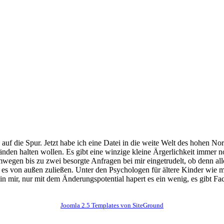
 auf die Spur. Jetzt habe ich eine Datei in die weite Welt des hohen N
 Händen halten wollen. Es gibt eine winzige kleine Ärgerlichkeit imme
gen bis zu zwei besorgte Anfragen bei mir eingetrudelt, ob denn alles 
sie es von außen zuließen. Unter den Psychologen für ältere Kinder wie
t in mir, nur mit dem Änderungspotential hapert es ein wenig, es gibt F
Joomla 2.5 Templates von SiteGround