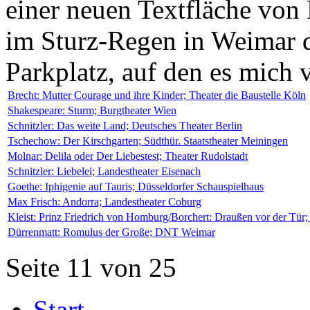
einer neuen Textfläche von E
im Sturz-Regen in Weimar d
Parkplatz, auf den es mich v
Brecht: Mutter Courage und ihre Kinder; Theater die Baustelle Köln
Shakespeare: Sturm; Burgtheater Wien
Schnitzler: Das weite Land; Deutsches Theater Berlin
Tschechow: Der Kirschgarten; Südthür. Staatstheater Meiningen
Molnar: Delila oder Der Liebestest; Theater Rudolstadt
Schnitzler: Liebelei; Landestheater Eisenach
Goethe: Iphigenie auf Tauris; Düsseldorfer Schauspielhaus
Max Frisch: Andorra; Landestheater Coburg
Kleist: Prinz Friedrich von Homburg/Borchert: Draußen vor der Tür;
Dürrenmatt: Romulus der Große; DNT Weimar
Seite 11 von 25
Start