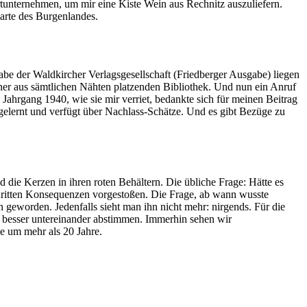
tunternehmen, um mir eine Kiste Wein aus Rechnitz auszuliefern.
arte des Burgenlandes.
gabe der Waldkircher Verlagsgesellschaft (Friedberger Ausgabe) liegen
iner aus sämtlichen Nähten platzenden Bibliothek. Und nun ein Anruf
ahrgang 1940, wie sie mir verriet, bedankte sich für meinen Beitrag
nengelernt und verfügt über Nachlass-Schätze. Und es gibt Bezüge zu
die Kerzen in ihren roten Behältern. Die übliche Frage: Hätte es
dritten Konsequenzen vorgestoßen. Die Frage, ab wann wusste
 geworden. Jedenfalls sieht man ihn nicht mehr: nirgends. Für die
t besser untereinander abstimmen. Immerhin sehen wir
ie um mehr als 20 Jahre.