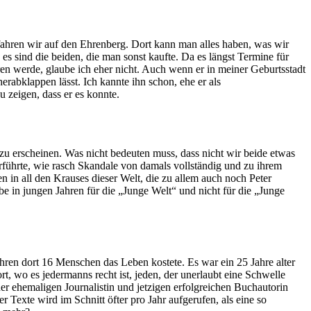
 fahren wir auf den Ehrenberg. Dort kann man alles haben, was wir
s sind die beiden, die man sonst kaufte. Da es längst Termine für
ren werde, glaube ich eher nicht. Auch wenn er in meiner Geburtsstadt
rabklappen lässt. Ich kannte ihn schon, ehe er als
u zeigen, dass er es konnte.
 zu erscheinen. Was nicht bedeuten muss, dass nicht wir beide etwas
führte, wie rasch Skandale von damals vollständig und zu ihrem
 in all den Krauses dieser Welt, die zu allem auch noch Peter
e in jungen Jahren für die „Junge Welt“ und nicht für die „Junge
ren dort 16 Menschen das Leben kostete. Es war ein 25 Jahre alter
, wo es jedermanns recht ist, jeden, der unerlaubt eine Schwelle
er ehemaligen Journalistin und jetzigen erfolgreichen Buchautorin
r Texte wird im Schnitt öfter pro Jahr aufgerufen, als eine so