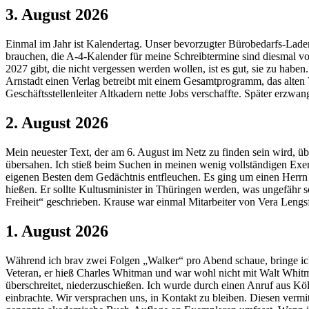
3. August 2026
Einmal im Jahr ist Kalendertag. Unser bevorzugter Bürobedarfs-Laden
brauchen, die A-4-Kalender für meine Schreibtermine sind diesmal von
2027 gibt, die nicht vergessen werden wollen, ist es gut, sie zu hab
Arnstadt einen Verlag betreibt mit einem Gesamtprogramm, das alten V
Geschäftsstellenleiter Altkadern nette Jobs verschaffte. Später erzwa
2. August 2026
Mein neuester Text, der am 6. August im Netz zu finden sein wird, übe
übersahen. Ich stieß beim Suchen in meinen wenig vollständigen Exe
eigenen Besten dem Gedächtnis entfleuchen. Es ging um einen Herrn Pe
hießen. Er sollte Kultusminister in Thüringen werden, was ungefähr s
Freiheit“ geschrieben. Krause war einmal Mitarbeiter von Vera Leng
1. August 2026
Während ich brav zwei Folgen „Walker“ pro Abend schaue, bringe ich
Veteran, er hieß Charles Whitman und war wohl nicht mit Walt Whitman
überschreitet, niederzuschießen. Ich wurde durch einen Anruf aus Köl
einbrachte. Wir versprachen uns, in Kontakt zu bleiben. Diesen vermitt