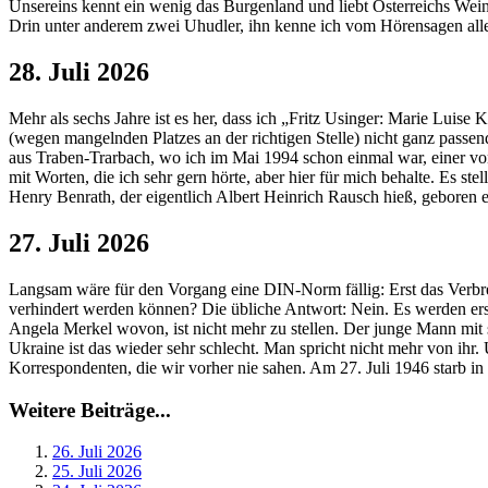
Unsereins kennt ein wenig das Burgenland und liebt Österreichs Wein
Drin unter anderem zwei Uhudler, ihn kenne ich vom Hörensagen allei
28. Juli 2026
Mehr als sechs Jahre ist es her, dass ich „Fritz Usinger: Marie Luise
(wegen mangelnden Platzes an der richtigen Stelle) nicht ganz passen
aus Traben-Trarbach, wo ich im Mai 1994 schon einmal war, einer von
mit Worten, die ich sehr gern hörte, aber hier für mich behalte. Es st
Henry Benrath, der eigentlich Albert Heinrich Rausch hieß, geboren 
27. Juli 2026
Langsam wäre für den Vorgang eine DIN-Norm fällig: Erst das Verbrec
verhindert werden können? Die übliche Antwort: Nein. Es werden ers
Angela Merkel wovon, ist nicht mehr zu stellen. Der junge Mann mit s
Ukraine ist das wieder sehr schlecht. Man spricht nicht mehr von ih
Korrespondenten, die wir vorher nie sahen. Am 27. Juli 1946 starb in 
Weitere Beiträge...
26. Juli 2026
25. Juli 2026