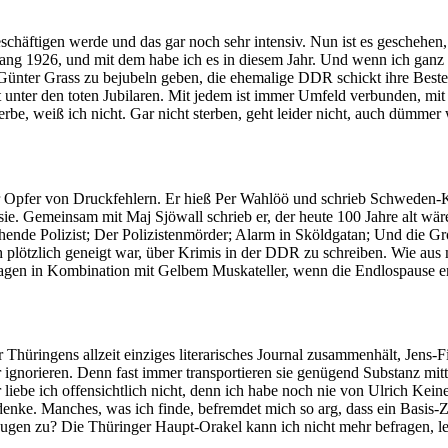
schäftigen werde und das gar noch sehr intensiv. Nun ist es geschehen, 
ng 1926, und mit dem habe ich es in diesem Jahr. Und wenn ich ganz eh
 Günter Grass zu bejubeln geben, die ehemalige DDR schickt ihre Bes
unter den toten Jubilaren. Mit jedem ist immer Umfeld verbunden, mit
terbe, weiß ich nicht. Gar nicht sterben, geht leider nicht, auch dümmer
er Opfer von Druckfehlern. Er hieß Per Wahlöö und schrieb Schweden-
ie. Gemeinsam mit Maj Sjöwall schrieb er, der heute 100 Jahre alt wär
chende Polizist; Der Polizistenmörder; Alarm in Sköldgatan; Und die Gr
ich plötzlich geneigt war, über Krimis in der DDR zu schreiben. Wie a
tagen in Kombination mit Gelbem Muskateller, wenn die Endlospause e
 Thüringens allzeit einziges literarisches Journal zusammenhält, Jens-
er ignorieren. Denn fast immer transportieren sie genügend Substanz mit
iebe ich offensichtlich nicht, denn ich habe noch nie von Ulrich Keiner
ke. Manches, was ich finde, befremdet mich so arg, dass ein Basis-Zw
ugen zu? Die Thüringer Haupt-Orakel kann ich nicht mehr befragen, le