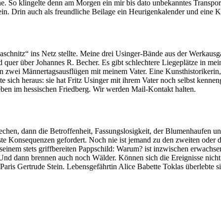
e. So klingelte denn am Morgen ein mir bis dato unbekanntes Transpor
n. Drin auch als freundliche Beilage ein Heurigenkalender und eine K
 Kaschnitz“ ins Netz stellte. Meine drei Usinger-Bände aus der Werkaus
d quer über Johannes R. Becher. Es gibt schlechtere Liegeplätze in me
 zwei Männertagsausflügen mit meinem Vater. Eine Kunsthistorikerin, J
ellte sich heraus: sie hat Fritz Usinger mit ihrem Vater noch selbst ken
eben im hessischen Friedberg. Wir werden Mail-Kontakt halten.
hen, dann die Betroffenheit, Fassungslosigkeit, der Blumenhaufen und 
te Konsequenzen gefordert. Noch nie ist jemand zu den zweiten oder 
einem stets griffbereiten Pappschild: Warum? ist inzwischen erwachsen
r. Und dann brennen auch noch Wälder. Können sich die Ereignisse nich
Paris Gertrude Stein. Lebensgefährtin Alice Babette Toklas überlebte s