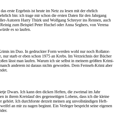
das erste Ergebnis ist heute im Netz zu lesen mit der ehrlich
rlich bin: ich trage mir schon die ersten Daten für den Jahrgang
teller-Autoren Harry Thürk und Wolfgang Schreyer ins Rennen, auch
 Reinig zum Beispiel Peter Huchel oder Anna Seghers, von Verena
 würde es so laufen.
Krimis im Duo. In gedruckter Form werden wohl nur noch Rollator-
e, nur starb er eben schon 1975 an Krebs. Im Verzeichnis der Bücher
oßen lässt man laufen. Warum ich sie selbst in meinem größten Krimi-
us manch anderem ist daraus nichts geworden. Dem Fernseh-Krimi aber
ndet.
Fietje Dwars. Ich kann den dicken Heften, die zweimal im Jahr
ten in ihrem Kreislauf des gegenseitigen Lobens, dass ich die kleine
 gehört. Ich durchforste derzeit meinen arg unvollständigen Heft-
eifel an mir zu nagen beginnt. Ein Verleger bespricht seine eigenen
ider.