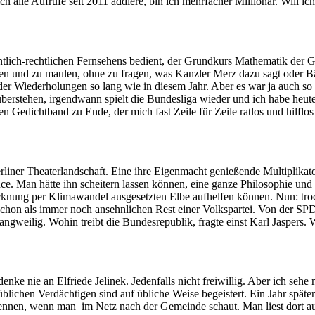
lle Aufrufe seit 2011 addiere, bin ich mehrfacher Millionär. Will ic
fentlich-rechtlichen Fernsehens bedient, der Grundkurs Mathematik 
ren und zu maulen, ohne zu fragen, was Kanzler Merz dazu sagt oder Bä
er Wiederholungen so lang wie in diesem Jahr. Aber es war ja auch so t
überstehen, irgendwann spielt die Bundesliga wieder und ich habe heu
en Gedichtband zu Ende, der mich fast Zeile für Zeile ratlos und hilflo
 Berliner Theaterlandschaft. Eine ihre Eigenmacht genießende Multiplik
. Man hätte ihn scheitern lassen können, eine ganze Philosophie und z
ocknung per Klimawandel ausgesetzten Elbe aufhelfen können. Nun: tro
schon als immer noch ansehnlichen Rest einer Volkspartei. Von der SP
langweilig. Wohin treibt die Bundesrepublik, fragte einst Karl Jaspers.
denke nie an Elfriede Jelinek. Jedenfalls nicht freiwillig. Aber ich seh
 üblichen Verdächtigen sind auf übliche Weise begeistert. Ein Jahr spä
u erkennen, wenn man im Netz nach der Gemeinde schaut. Man liest dor