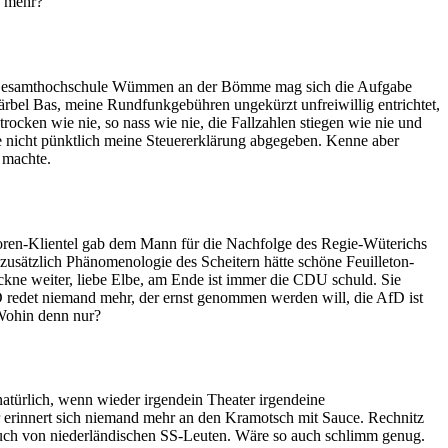
h mehr?
der Gesamthochschule Wümmen an der Bömme mag sich die Aufgabe
rbel Bas, meine Rundfunkgebühren ungekürzt unfreiwillig entrichtet,
rocken wie nie, so nass wie nie, die Fallzahlen stiegen wie nie und
te nicht pünktlich meine Steuererklärung abgegeben. Kenne aber
s machte.
atoren-Klientel gab dem Mann für die Nachfolge des Regie-Wüterichs
usätzlich Phänomenologie des Scheitern hätte schöne Feuilleton-
ckne weiter, liebe Elbe, am Ende ist immer die CDU schuld. Sie
D redet niemand mehr, der ernst genommen werden will, die AfD ist
 Wohin denn nur?
e natürlich, wenn wieder irgendein Theater irgendeine
ter erinnert sich niemand mehr an den Kramotsch mit Sauce. Rechnitz
t auch von niederländischen SS-Leuten. Wäre so auch schlimm genug.