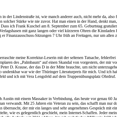
 in der Lindenstraße ist, wie manch anderer auch, nicht mehr da, also
 solcher Stärke wie nie zuvor. Hat man einen in der Hand, denkt man, e
en. Dass ich Frank Kuschel am 8. September zum 65. Geburtstag gratulie
erlagshasen mit ganz langen oder viel kürzeren Ohren die Kinnladen he
ng er Finanzausschuss-Sitzungen 7 Uhr früh an Freitagen, nur um allen z
rraschte meine Korrektur-Leserin mit der seltenen Tatsache, fehlerfrei
mplaren des „Palmbaum“ auf einen Skandal von vorgestern, der mir vor
ter D. Krause, der das D in der Mitte brauchte, um nicht unterzugehen
o undenkbar war wie der Thüringer Literaturpreis für mich. Und ich hab
sfeld und ich mit Vera Lengsfeld auf dem Truppenübungsplatz Ohrdruf.
 Austin mit einem Massaker in Verbindung, das heute vor genau 60 Jah
 verwandt. Mit 25 Jahren ein Veteran zu sein, das schafft man nur dort
n überrascht, der mir ein langes und sehr angenehmes Gespräch mit ein
elte, wie es gelegentlich geschieht, mein Internet-Schaffen. Jeder meine