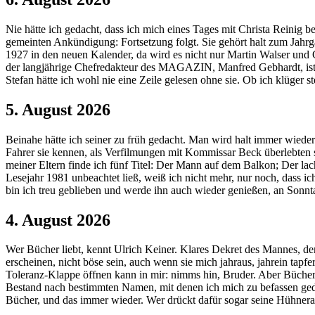
Nie hätte ich gedacht, dass ich mich eines Tages mit Christa Reinig be
gemeinten Ankündigung: Fortsetzung folgt. Sie gehört halt zum Jahrga
1927 in den neuen Kalender, da wird es nicht nur Martin Walser und
der langjährige Chefredakteur des MAGAZIN, Manfred Gebhardt, ist 
Stefan hätte ich wohl nie eine Zeile gelesen ohne sie. Ob ich klüger s
5. August 2026
Beinahe hätte ich seiner zu früh gedacht. Man wird halt immer wied
Fahrer sie kennen, als Verfilmungen mit Kommissar Beck überlebten s
meiner Eltern finde ich fünf Titel: Der Mann auf dem Balkon; Der la
Lesejahr 1981 unbeachtet ließ, weiß ich nicht mehr, nur noch, dass 
bin ich treu geblieben und werde ihn auch wieder genießen, an Sonn
4. August 2026
Wer Bücher liebt, kennt Ulrich Keiner. Klares Dekret des Mannes, der
erscheinen, nicht böse sein, auch wenn sie mich jahraus, jahrein tapf
Toleranz-Klappe öffnen kann in mir: nimms hin, Bruder. Aber Bücher l
Bestand nach bestimmten Namen, mit denen ich mich zu befassen geden
Bücher, und das immer wieder. Wer drückt dafür sogar seine Hühnera