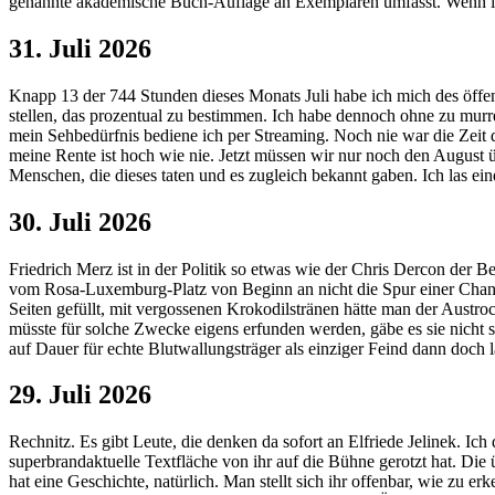
genannte akademische Buch-Auflage an Exemplaren umfasst. Wenn ich a
31. Juli 2026
Knapp 13 der 744 Stunden dieses Monats Juli habe ich mich des öf
stellen, das prozentual zu bestimmen. Ich habe dennoch ohne zu mur
mein Sehbedürfnis bediene ich per Streaming. Noch nie war die Zeit d
meine Rente ist hoch wie nie. Jetzt müssen wir nur noch den August 
Menschen, die dieses taten und es zugleich bekannt gaben. Ich las ein
30. Juli 2026
Friedrich Merz ist in der Politik so etwas wie der Chris Dercon der
vom Rosa-Luxemburg-Platz von Beginn an nicht die Spur einer Chance
Seiten gefüllt, mit vergossenen Krokodilstränen hätte man der Austr
müsste für solche Zwecke eigens erfunden werden, gäbe es sie nicht 
auf Dauer für echte Blutwallungsträger als einziger Feind dann doch 
29. Juli 2026
Rechnitz. Es gibt Leute, die denken da sofort an Elfriede Jelinek. Ich 
superbrandaktuelle Textfläche von ihr auf die Bühne gerotzt hat. Die
hat eine Geschichte, natürlich. Man stellt sich ihr offenbar, wie z